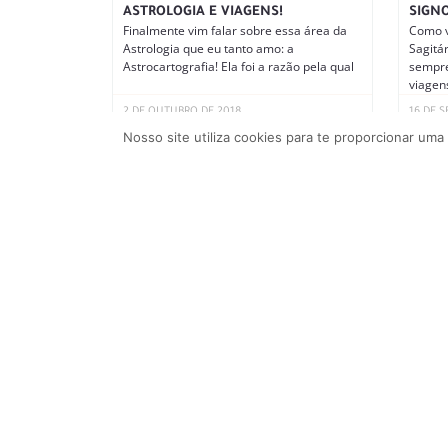
ASTROLOGIA E VIAGENS!
SIGN
Finalmente vim falar sobre essa área da
Como v
Astrologia que eu tanto amo: a
Sagitá
Astrocartografia! Ela foi a razão pela qual
sempre
viagen
2 DE OUTUBRO DE 2018
16 DE 
Nosso site utiliza cookies para te proporcionar uma
SAN ANDRÉS E PROVIDENCIA: O
ROTEIRO PERFEITO
Em julho de 2016, fiz uma viagem
maravilhosa para San Andrés e
Providência, e eu e o Gil simplesmente nos
SOBRE
QUE 
DECOR
Sim, é