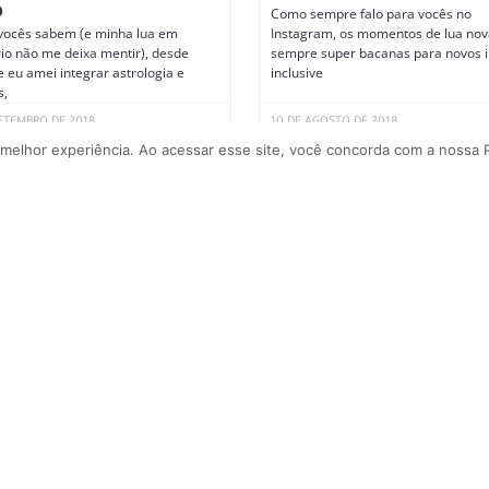
Como sempre falo para vocês no
O
ocês sabem (e minha lua em
Instagram, os momentos de lua nov
rio não me deixa mentir), desde
sempre super bacanas para novos in
 eu amei integrar astrologia e
inclusive
s,
SETEMBRO DE 2018
10 DE AGOSTO DE 2018
 melhor experiência. Ao acessar esse site, você concorda com a nossa P
 PROGRESSÕES: VOCÊ SABIA
SEU SIGNO “MUDA” NO
RER DA VIDA?
 isso mesmo que você entendeu!