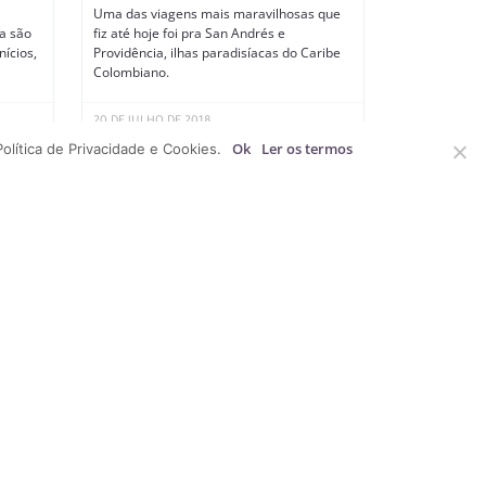
Uma das viagens mais maravilhosas que
a são
fiz até hoje foi pra San Andrés e
ícios,
Providência, ilhas paradisíacas do Caribe
Colombiano.
20 DE JULHO DE 2018
Ok
Ler os termos
olítica de Privacidade e Cookies.