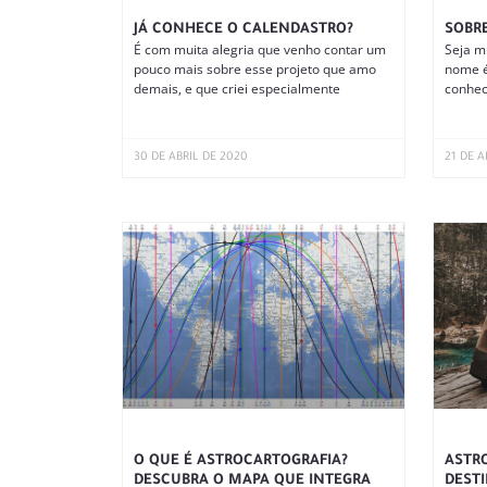
JÁ CONHECE O CALENDASTRO?
SOBR
É com muita alegria que venho contar um
Seja m
pouco mais sobre esse projeto que amo
nome é
demais, e que criei especialmente
conhec
30 DE ABRIL DE 2020
21 DE A
O QUE É ASTROCARTOGRAFIA?
ASTRO
DESCUBRA O MAPA QUE INTEGRA
DESTI