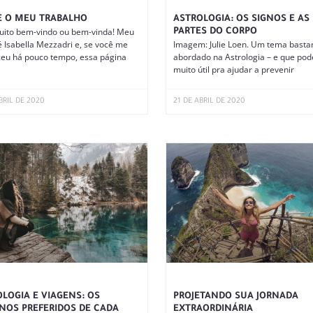
E O MEU TRABALHO
ASTROLOGIA: OS SIGNOS E AS
uito bem-vindo ou bem-vinda! Meu
PARTES DO CORPO
 Isabella Mezzadri e, se você me
Imagem: Julie Loen. Um tema basta
eu há pouco tempo, essa página
abordado na Astrologia – e que pod
muito útil pra ajudar a prevenir
BRIL DE 2020
21 DE ABRIL DE 2020
LOGIA E VIAGENS: OS
PROJETANDO SUA JORNADA
NOS PREFERIDOS DE CADA
EXTRAORDINÁRIA