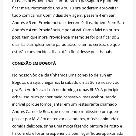
mas se vocês ainda não compraram a passagem e puderem
ficar mais, recomendo uns 9 ou 10 pra poderem aproveitar
tudo com calma! Com 7 dias de viagem, passem 4 em San
Andrés e 3 em Providência; se tiverem 9 dias, fiquem 5 em San
Andrés e 4 em Providência, e por aí vai. Como falei no outro
post, tem que ir pra Providência mesmo se for pra ficar só 2
dias! Lá é simplesmente paradisíaco, e tenho certeza de que
estarão convencidos disso até o final desse post hahaha.
CONEXÃO EM BOGOTÁ
No nosso vôo de ida tínhamos uma conexão de 13h em
Bogotá, ou seja, chegamos lá sábado umas 20h e nosso vôo
pra San Andrés sairia só no domingo umas 8h30. A princípio
achei isso ruim por ser meio cansativo, mas acabou sendo
incrível porque fomos jantar em um restaurante chamado
Andres Carne de Res, que recomendo muitíssimo pra quem
passar por lá. Além de ter vários andares, música animada e
comida deliciosa, tinha uma moça fazendo pintura de rosto e
fiz com ela e foi uma experiência bem legal (fiquei apaixonada