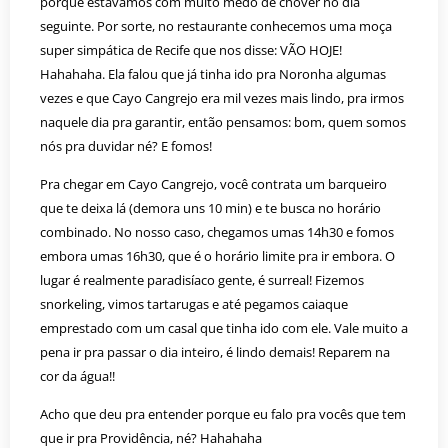
porque estávamos com muito medo de chover no dia
seguinte. Por sorte, no restaurante conhecemos uma moça
super simpática de Recife que nos disse: VÃO HOJE!
Hahahaha. Ela falou que já tinha ido pra Noronha algumas
vezes e que Cayo Cangrejo era mil vezes mais lindo, pra irmos
naquele dia pra garantir, então pensamos: bom, quem somos
nós pra duvidar né? E fomos!
Pra chegar em Cayo Cangrejo, você contrata um barqueiro
que te deixa lá (demora uns 10 min) e te busca no horário
combinado. No nosso caso, chegamos umas 14h30 e fomos
embora umas 16h30, que é o horário limite pra ir embora. O
lugar é realmente paradisíaco gente, é surreal! Fizemos
snorkeling, vimos tartarugas e até pegamos caiaque
emprestado com um casal que tinha ido com ele. Vale muito a
pena ir pra passar o dia inteiro, é lindo demais! Reparem na
cor da água!!
Acho que deu pra entender porque eu falo pra vocês que tem
que ir pra Providência, né? Hahahaha