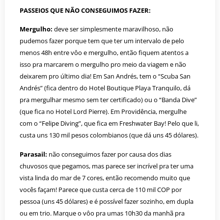
PASSEIOS QUE NÃO CONSEGUIMOS FAZER:
Mergulho:
deve ser simplesmente maravilhoso, não
pudemos fazer porque tem que ter um intervalo de pelo
menos 48h entre vôo e mergulho, então fiquem atentos a
isso pra marcarem o mergulho pro meio da viagem e não
deixarem pro último dia! Em San Andrés, tem o “Scuba San
Andrés” (fica dentro do Hotel Boutique Playa Tranquilo, dá
pra mergulhar mesmo sem ter certificado) ou o “Banda Dive”
(que fica no Hotel Lord Pierre). Em Providência, mergulhe
com o “Felipe Diving”, que fica em Freshwater Bay! Pelo que li,
custa uns 130 mil pesos colombianos (que dá uns 45 dólares).
Parasail:
não conseguimos fazer por causa dos dias
chuvosos que pegamos, mas parece ser incrível pra ter uma
vista linda do mar de 7 cores, então recomendo muito que
vocês façam! Parece que custa cerca de 110 mil COP por
pessoa (uns 45 dólares) e é possível fazer sozinho, em dupla
ou em trio. Marque o vôo pra umas 10h30 da manhã pra