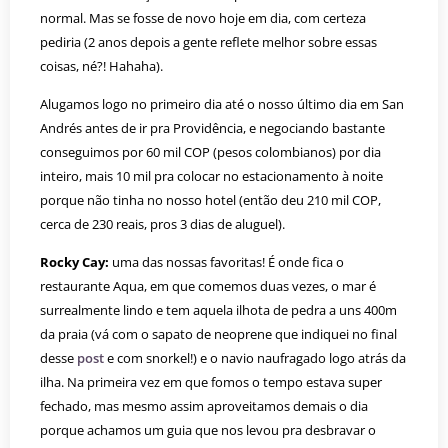
normal. Mas se fosse de novo hoje em dia, com certeza
pediria (2 anos depois a gente reflete melhor sobre essas
coisas, né?! Hahaha).
Alugamos logo no primeiro dia até o nosso último dia em San
Andrés antes de ir pra Providência, e negociando bastante
conseguimos por 60 mil COP (pesos colombianos) por dia
inteiro, mais 10 mil pra colocar no estacionamento à noite
porque não tinha no nosso hotel (então deu 210 mil COP,
cerca de 230 reais, pros 3 dias de aluguel).
Rocky Cay:
uma das nossas favoritas! É onde fica o
restaurante Aqua, em que comemos duas vezes, o mar é
surrealmente lindo e tem aquela ilhota de pedra a uns 400m
da praia (vá com o sapato de neoprene que indiquei no final
desse
post
e com snorkel!) e o navio naufragado logo atrás da
ilha. Na primeira vez em que fomos o tempo estava super
fechado, mas mesmo assim aproveitamos demais o dia
porque achamos um guia que nos levou pra desbravar o