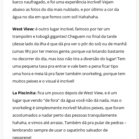
barco naufragado, e foi uma experiência incrível! Vejam
abaixo as fotos do dia mais nublado, e por último a cor da
água no dia em que fomos com sol! Hahahaha.
West View:
é outro lugar incrível, famoso por ter um
trampolim e tobogã gigantes! Cheguem no final da tarde
(desse lado da ilha é que dá pra ver o pôr do sol) ou de manhã
(umas 9h) por ter menos gente, porque vai lotando bastante
no decorrer do dia, mas isso não tira a diversão do lugar! Tem
uma pequena taxa pra entrar e vale bem a pena ficar tipo
uma hora e meia lá pra fazer também snorkeling, porque tem
muitos peixes e o visual é incrível!
La Piscinita:
fica um pouco depois de West View, e é um
lugar que vendo “de fora” da água você não dá nada, mas o
snorkeling é simplesmente incrível! Muitos peixes, que foram
acostumados a nadar perto das pessoas tranquilamente
hahaha, e vimos até arraias. Também dá pra pular de pedras –
lembrando sempre de usar o sapatinho salvador de
neoprene!