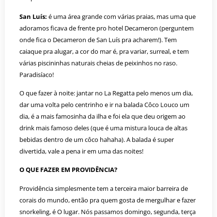
San Luís:
é uma área grande com várias praias, mas uma que
adoramos ficava de frente pro hotel Decameron (perguntem
onde fica o Decameron de San Luís pra acharem!). Tem
caiaque pra alugar, a cor do mar é, pra variar, surreal, e tem
várias piscininhas naturais cheias de peixinhos no raso.
Paradisíaco!
O que fazer à noite: jantar no La Regatta pelo menos um dia,
dar uma volta pelo centrinho e ir na balada Côco Louco um
dia, é a mais famosinha da ilha e foi ela que deu origem ao
drink mais famoso deles (que é uma mistura louca de altas
bebidas dentro de um côco hahaha). A balada é super
divertida, vale a pena ir em uma das noites!
O QUE FAZER EM PROVIDÊNCIA?
Providência simplesmente tem a terceira maior barreira de
corais do mundo, então pra quem gosta de mergulhar e fazer
snorkeling, é O lugar. Nós passamos domingo, segunda, terça