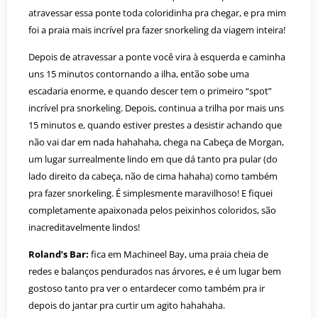
atravessar essa ponte toda coloridinha pra chegar, e pra mim
foi a praia mais incrível pra fazer snorkeling da viagem inteira!
Depois de atravessar a ponte você vira à esquerda e caminha
uns 15 minutos contornando a ilha, então sobe uma
escadaria enorme, e quando descer tem o primeiro “spot”
incrível pra snorkeling. Depois, continua a trilha por mais uns
15 minutos e, quando estiver prestes a desistir achando que
não vai dar em nada hahahaha, chega na Cabeça de Morgan,
um lugar surrealmente lindo em que dá tanto pra pular (do
lado direito da cabeça, não de cima hahaha) como também
pra fazer snorkeling. É simplesmente maravilhoso! E fiquei
completamente apaixonada pelos peixinhos coloridos, são
inacreditavelmente lindos!
Roland’s Bar:
fica em Machineel Bay, uma praia cheia de
redes e balanços pendurados nas árvores, e é um lugar bem
gostoso tanto pra ver o entardecer como também pra ir
depois do jantar pra curtir um agito hahahaha.