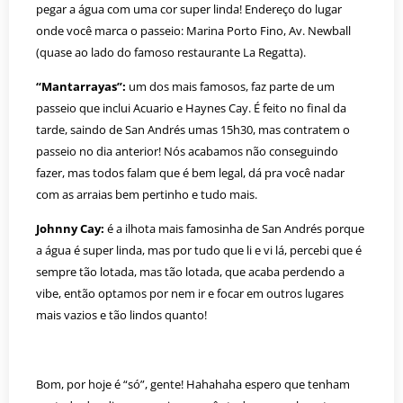
pegar a água com uma cor super linda! Endereço do lugar
onde você marca o passeio: Marina Porto Fino, Av. Newball
(quase ao lado do famoso restaurante La Regatta).
“Mantarrayas”:
um dos mais famosos, faz parte de um
passeio que inclui Acuario e Haynes Cay. É feito no final da
tarde, saindo de San Andrés umas 15h30, mas contratem o
passeio no dia anterior! Nós acabamos não conseguindo
fazer, mas todos falam que é bem legal, dá pra você nadar
com as arraias bem pertinho e tudo mais.
Johnny Cay:
é a ilhota mais famosinha de San Andrés porque
a água é super linda, mas por tudo que li e vi lá, percebi que é
sempre tão lotada, mas tão lotada, que acaba perdendo a
vibe, então optamos por nem ir e focar em outros lugares
mais vazios e tão lindos quanto!
Bom, por hoje é “só”, gente! Hahahaha espero que tenham