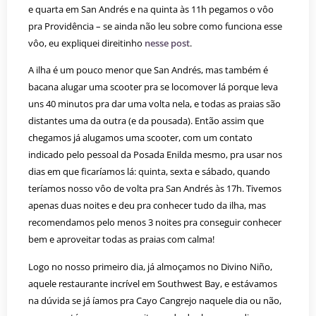
e quarta em San Andrés e na quinta às 11h pegamos o vôo
pra Providência – se ainda não leu sobre como funciona esse
vôo, eu expliquei direitinho
nesse post
.
A ilha é um pouco menor que San Andrés, mas também é
bacana alugar uma scooter pra se locomover lá porque leva
uns 40 minutos pra dar uma volta nela, e todas as praias são
distantes uma da outra (e da pousada). Então assim que
chegamos já alugamos uma scooter, com um contato
indicado pelo pessoal da Posada Enilda mesmo, pra usar nos
dias em que ficaríamos lá: quinta, sexta e sábado, quando
teríamos nosso vôo de volta pra San Andrés às 17h. Tivemos
apenas duas noites e deu pra conhecer tudo da ilha, mas
recomendamos pelo menos 3 noites pra conseguir conhecer
bem e aproveitar todas as praias com calma!
Logo no nosso primeiro dia, já almoçamos no Divino Niño,
aquele restaurante incrível em Southwest Bay, e estávamos
na dúvida se já íamos pra Cayo Cangrejo naquele dia ou não,