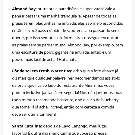
Almond Bay:
outra praia paradisíaca e super vazia! Vale a
pena ir passar uma manhã tranquila lá. Apesar de todas as
praias terem plaquinhas na entrada, elas são meio escondidas
então se você passa rápido de scooter acaba passando sem
querer, por isso sempre se informe pra conseguir encontrar
as praias sem se perder muito. Almond Bay, por exemplo, tem
uma escultura de polvo gigante na entrada, então é um
pouco mais fácil de achar! Hahahaha.
Pôr do sol em Fresh Water Bay:
acho que a foto abaixo já
diz mais que qualquer palavra, né? Recomendamos assisti-lo
da praia que fica ao lado do restaurante Miss Elma, vocês
podem inclusive jantar lá em seguida! Nós não jantamos, mas
todo mundo recomenda bastante, e só o suco de blueberry
que tomei lá já achei incrível, então com certeza a comida
deve ser ótima também!
Santa Catalina:
depois de Cayo Cangrejo, meu lugar
favorito! É outra ilha menorzinha que você só precisa