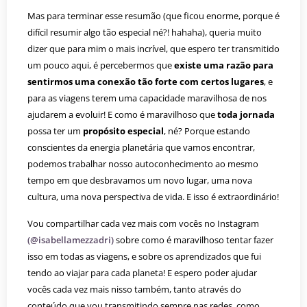
Mas para terminar esse resumão (que ficou enorme, porque é
difícil resumir algo tão especial né?! hahaha), queria muito
dizer que para mim o mais incrível, que espero ter transmitido
um pouco aqui, é percebermos que
existe uma razão para
sentirmos uma conexão tão forte com certos lugares
, e
para as viagens terem uma capacidade maravilhosa de nos
ajudarem a evoluir! E como é maravilhoso que
toda jornada
possa ter um
propósito especial
, né? Porque estando
conscientes da energia planetária que vamos encontrar,
podemos trabalhar nosso autoconhecimento ao mesmo
tempo em que desbravamos um novo lugar, uma nova
cultura, uma nova perspectiva de vida. E isso é extraordinário!
Vou compartilhar cada vez mais com vocês no Instagram
(@isabellamezzadri)
sobre como é maravilhoso tentar fazer
isso em todas as viagens, e sobre os aprendizados que fui
tendo ao viajar para cada planeta! E espero poder ajudar
vocês cada vez mais nisso também, tanto através do
conteúdo que vou transmitindo sempre nas redes, como