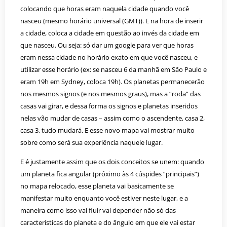
colocando que horas eram naquela cidade quando você
nasceu (mesmo horário universal (GMT)). E na hora de inserir
a cidade, coloca a cidade em questão ao invés da cidade em
que nasceu. Ou seja: só dar um google para ver que horas
eram nessa cidade no horário exato em que você nasceu, e
utilizar esse horário (ex: se nasceu 6 da manhã em São Paulo e
eram 19h em Sydney, coloca 19h). Os planetas permanecerão
nos mesmos signos (e nos mesmos graus), mas a “roda” das
casas vai girar, e dessa forma os signos e planetas inseridos
nelas vão mudar de casas – assim como o ascendente, casa 2,
casa 3, tudo mudará. E esse novo mapa vai mostrar muito
sobre como será sua experiência naquele lugar.
E é justamente assim que os dois conceitos se unem: quando
um planeta fica angular (próximo às 4 cúspides “principais”)
no mapa relocado, esse planeta vai basicamente se
manifestar muito enquanto você estiver neste lugar, e a
maneira como isso vai fluir vai depender não só das
características do planeta e do ângulo em que ele vai estar