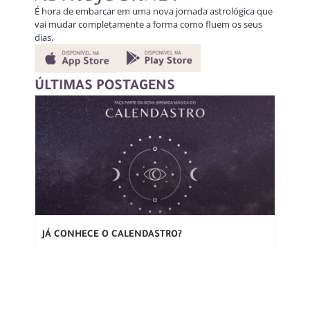
É hora de embarcar em uma nova jornada astrológica que
vai mudar completamente a forma como fluem os seus
dias.
ÚLTIMAS POSTAGENS
JÁ CONHECE O CALENDASTRO?
É com muita alegria que venho contar um pouco mais
sobre esse projeto que amo demais, e que criei
especialmente para contribuir para a sua
30 DE ABRIL DE 2020
NENHUM COMENTÁRIO