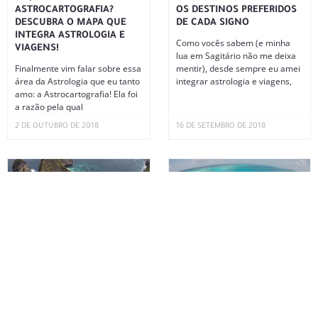
ASTROCARTOGRAFIA?
OS DESTINOS PREFERIDOS
DESCUBRA O MAPA QUE
DE CADA SIGNO
INTEGRA ASTROLOGIA E
Como vocês sabem (e minha
VIAGENS!
lua em Sagitário não me deixa
Finalmente vim falar sobre essa
mentir), desde sempre eu amei
área da Astrologia que eu tanto
integrar astrologia e viagens,
amo: a Astrocartografia! Ela foi
a razão pela qual
2 DE OUTUBRO DE 2018
16 DE SETEMBRO DE 2018
PROJETANDO SUA JORNADA
SAN ANDRÉS: CUSTOS,
EXTRAORDINÁRIA
HOTÉIS, RESTAURANTES E
ROTEIRO
Como sempre falo para vocês
no Instagram, os momentos de
Uma das viagens mais
lua nova são sempre super
maravilhosas que fiz até hoje