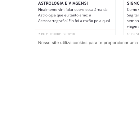
ASTROLOGIA E VIAGENS!
SIGN
Finalmente vim falar sobre essa área da
Como v
Astrologia que eu tanto amo: a
Sagitá
Astrocartografia! Ela foi a razão pela qual
sempre
viagen
2 DE OUTUBRO DE 2018
16 DE 
Nosso site utiliza cookies para te proporcionar uma
SAN ANDRÉS E PROVIDENCIA: O
ROTEIRO PERFEITO
Em julho de 2016, fiz uma viagem
maravilhosa para San Andrés e
Providência, e eu e o Gil simplesmente nos
SOBRE
QUE 
DECOR
Sim, é