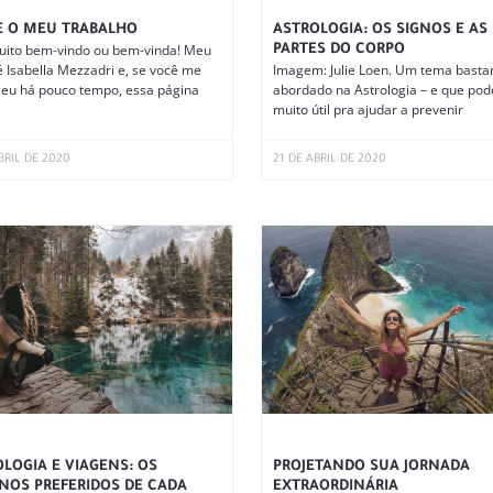
E O MEU TRABALHO
ASTROLOGIA: OS SIGNOS E AS
uito bem-vindo ou bem-vinda! Meu
PARTES DO CORPO
 Isabella Mezzadri e, se você me
Imagem: Julie Loen. Um tema basta
eu há pouco tempo, essa página
abordado na Astrologia – e que pod
muito útil pra ajudar a prevenir
BRIL DE 2020
21 DE ABRIL DE 2020
LOGIA E VIAGENS: OS
PROJETANDO SUA JORNADA
NOS PREFERIDOS DE CADA
EXTRAORDINÁRIA