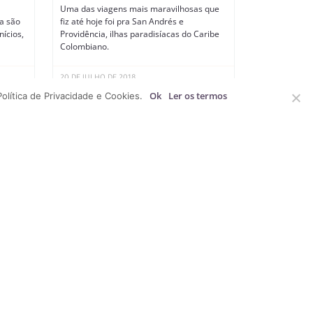
Uma das viagens mais maravilhosas que
a são
fiz até hoje foi pra San Andrés e
ícios,
Providência, ilhas paradisíacas do Caribe
Colombiano.
20 DE JULHO DE 2018
Ok
Ler os termos
olítica de Privacidade e Cookies.