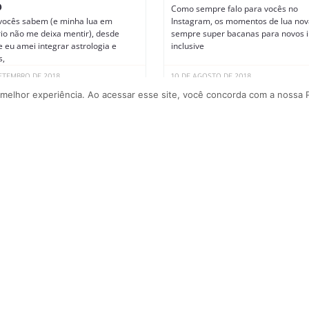
Como sempre falo para vocês no
O
ocês sabem (e minha lua em
Instagram, os momentos de lua nov
rio não me deixa mentir), desde
sempre super bacanas para novos in
 eu amei integrar astrologia e
inclusive
s,
SETEMBRO DE 2018
10 DE AGOSTO DE 2018
 melhor experiência. Ao acessar esse site, você concorda com a nossa P
 PROGRESSÕES: VOCÊ SABIA
SEU SIGNO “MUDA” NO
RER DA VIDA?
 isso mesmo que você entendeu!