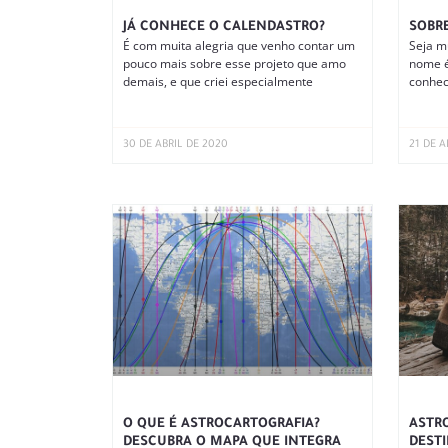
JÁ CONHECE O CALENDASTRO?
SOBR
É com muita alegria que venho contar um
Seja m
pouco mais sobre esse projeto que amo
nome é
demais, e que criei especialmente
conhec
30 DE ABRIL DE 2020
21 DE A
O QUE É ASTROCARTOGRAFIA?
ASTRO
DESCUBRA O MAPA QUE INTEGRA
DESTI