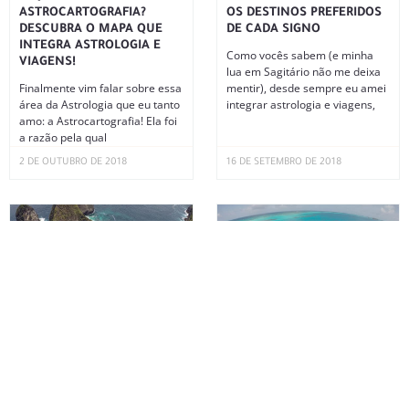
ASTROCARTOGRAFIA?
OS DESTINOS PREFERIDOS
DESCUBRA O MAPA QUE
DE CADA SIGNO
INTEGRA ASTROLOGIA E
Como vocês sabem (e minha
VIAGENS!
lua em Sagitário não me deixa
Finalmente vim falar sobre essa
mentir), desde sempre eu amei
área da Astrologia que eu tanto
integrar astrologia e viagens,
amo: a Astrocartografia! Ela foi
a razão pela qual
2 DE OUTUBRO DE 2018
16 DE SETEMBRO DE 2018
PROJETANDO SUA JORNADA
SAN ANDRÉS: CUSTOS,
EXTRAORDINÁRIA
HOTÉIS, RESTAURANTES E
ROTEIRO
Como sempre falo para vocês
no Instagram, os momentos de
Uma das viagens mais
lua nova são sempre super
maravilhosas que fiz até hoje