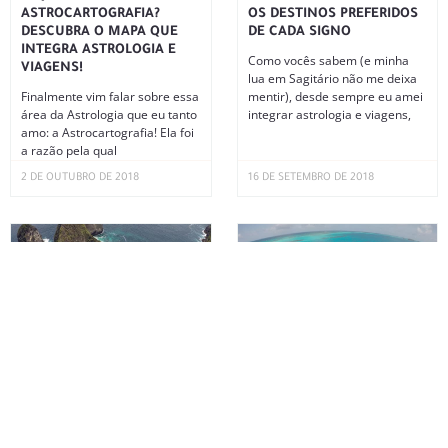
ASTROCARTOGRAFIA?
OS DESTINOS PREFERIDOS
DESCUBRA O MAPA QUE
DE CADA SIGNO
INTEGRA ASTROLOGIA E
Como vocês sabem (e minha
VIAGENS!
lua em Sagitário não me deixa
Finalmente vim falar sobre essa
mentir), desde sempre eu amei
área da Astrologia que eu tanto
integrar astrologia e viagens,
amo: a Astrocartografia! Ela foi
a razão pela qual
2 DE OUTUBRO DE 2018
16 DE SETEMBRO DE 2018
PROJETANDO SUA JORNADA
SAN ANDRÉS: CUSTOS,
EXTRAORDINÁRIA
HOTÉIS, RESTAURANTES E
ROTEIRO
Como sempre falo para vocês
no Instagram, os momentos de
Uma das viagens mais
lua nova são sempre super
maravilhosas que fiz até hoje