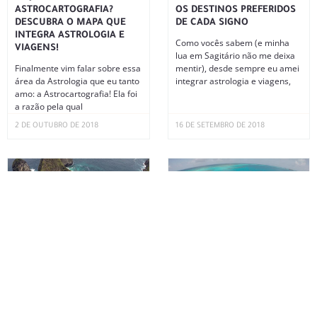
ASTROCARTOGRAFIA?
OS DESTINOS PREFERIDOS
DESCUBRA O MAPA QUE
DE CADA SIGNO
INTEGRA ASTROLOGIA E
Como vocês sabem (e minha
VIAGENS!
lua em Sagitário não me deixa
Finalmente vim falar sobre essa
mentir), desde sempre eu amei
área da Astrologia que eu tanto
integrar astrologia e viagens,
amo: a Astrocartografia! Ela foi
a razão pela qual
2 DE OUTUBRO DE 2018
16 DE SETEMBRO DE 2018
PROJETANDO SUA JORNADA
SAN ANDRÉS: CUSTOS,
EXTRAORDINÁRIA
HOTÉIS, RESTAURANTES E
ROTEIRO
Como sempre falo para vocês
no Instagram, os momentos de
Uma das viagens mais
lua nova são sempre super
maravilhosas que fiz até hoje