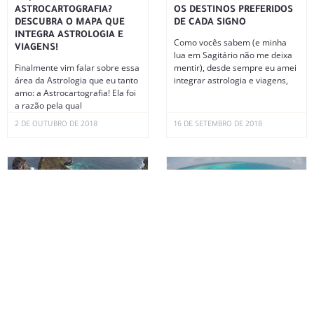
ASTROCARTOGRAFIA?
OS DESTINOS PREFERIDOS
DESCUBRA O MAPA QUE
DE CADA SIGNO
INTEGRA ASTROLOGIA E
Como vocês sabem (e minha
VIAGENS!
lua em Sagitário não me deixa
Finalmente vim falar sobre essa
mentir), desde sempre eu amei
área da Astrologia que eu tanto
integrar astrologia e viagens,
amo: a Astrocartografia! Ela foi
a razão pela qual
2 DE OUTUBRO DE 2018
16 DE SETEMBRO DE 2018
PROJETANDO SUA JORNADA
SAN ANDRÉS: CUSTOS,
EXTRAORDINÁRIA
HOTÉIS, RESTAURANTES E
ROTEIRO
Como sempre falo para vocês
no Instagram, os momentos de
Uma das viagens mais
lua nova são sempre super
maravilhosas que fiz até hoje