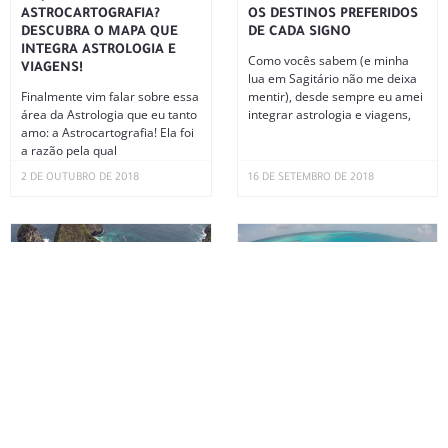
ASTROCARTOGRAFIA?
OS DESTINOS PREFERIDOS
DESCUBRA O MAPA QUE
DE CADA SIGNO
INTEGRA ASTROLOGIA E
Como vocês sabem (e minha
VIAGENS!
lua em Sagitário não me deixa
Finalmente vim falar sobre essa
mentir), desde sempre eu amei
área da Astrologia que eu tanto
integrar astrologia e viagens,
amo: a Astrocartografia! Ela foi
a razão pela qual
2 DE OUTUBRO DE 2018
16 DE SETEMBRO DE 2018
PROJETANDO SUA JORNADA
SAN ANDRÉS: CUSTOS,
EXTRAORDINÁRIA
HOTÉIS, RESTAURANTES E
ROTEIRO
Como sempre falo para vocês
no Instagram, os momentos de
Uma das viagens mais
lua nova são sempre super
maravilhosas que fiz até hoje