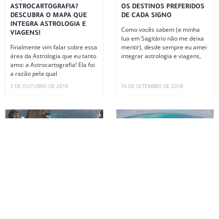
ASTROCARTOGRAFIA?
OS DESTINOS PREFERIDOS
DESCUBRA O MAPA QUE
DE CADA SIGNO
INTEGRA ASTROLOGIA E
Como vocês sabem (e minha
VIAGENS!
lua em Sagitário não me deixa
Finalmente vim falar sobre essa
mentir), desde sempre eu amei
área da Astrologia que eu tanto
integrar astrologia e viagens,
amo: a Astrocartografia! Ela foi
a razão pela qual
2 DE OUTUBRO DE 2018
16 DE SETEMBRO DE 2018
PROJETANDO SUA JORNADA
SAN ANDRÉS: CUSTOS,
EXTRAORDINÁRIA
HOTÉIS, RESTAURANTES E
ROTEIRO
Como sempre falo para vocês
no Instagram, os momentos de
Uma das viagens mais
lua nova são sempre super
maravilhosas que fiz até hoje