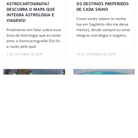
ASTROCARTOGRAFIA?
OS DESTINOS PREFERIDOS
DESCUBRA O MAPA QUE
DE CADA SIGNO
INTEGRA ASTROLOGIA E
Como vocês sabem (e minha
VIAGENS!
lua em Sagitário não me deixa
Finalmente vim falar sobre essa
mentir), desde sempre eu amei
área da Astrologia que eu tanto
integrar astrologia e viagens,
amo: a Astrocartografia! Ela foi
a razão pela qual
2 DE OUTUBRO DE 2018
16 DE SETEMBRO DE 2018
PROJETANDO SUA JORNADA
SAN ANDRÉS: CUSTOS,
EXTRAORDINÁRIA
HOTÉIS, RESTAURANTES E
ROTEIRO
Como sempre falo para vocês
no Instagram, os momentos de
Uma das viagens mais
lua nova são sempre super
maravilhosas que fiz até hoje