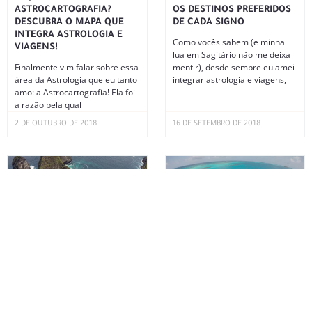
ASTROCARTOGRAFIA?
OS DESTINOS PREFERIDOS
DESCUBRA O MAPA QUE
DE CADA SIGNO
INTEGRA ASTROLOGIA E
Como vocês sabem (e minha
VIAGENS!
lua em Sagitário não me deixa
Finalmente vim falar sobre essa
mentir), desde sempre eu amei
área da Astrologia que eu tanto
integrar astrologia e viagens,
amo: a Astrocartografia! Ela foi
a razão pela qual
2 DE OUTUBRO DE 2018
16 DE SETEMBRO DE 2018
PROJETANDO SUA JORNADA
SAN ANDRÉS: CUSTOS,
EXTRAORDINÁRIA
HOTÉIS, RESTAURANTES E
ROTEIRO
Como sempre falo para vocês
no Instagram, os momentos de
Uma das viagens mais
lua nova são sempre super
maravilhosas que fiz até hoje